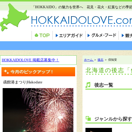
「HOKKAIDO」の魅力を世界へ 花見・花火・紅葉などの
HOKKAIDOLOVE 掲載店募集中！
ホーム
＞
後志
＞ 倶知安
北海道の後志「
函館港まつり|Hakodate
後志一覧
ジャンルから探す