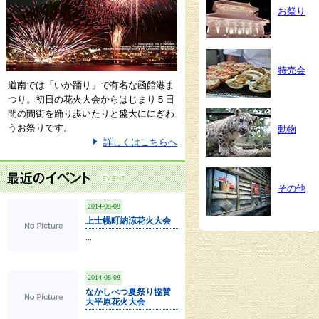
お祭り
特売会
道南では「いか踊り」で有名な函館港ま
つり。初日の花火大会からはじまり５日
間の間街を踊り歩いたりと盛大ににぎわ
うお祭りです。
動物
詳しくはこちらへ
その他
2014-08-08
上士幌町納涼花火大会
...
2014-08-08
なかしべつ夏祭り協賛
大平原花火大会
...