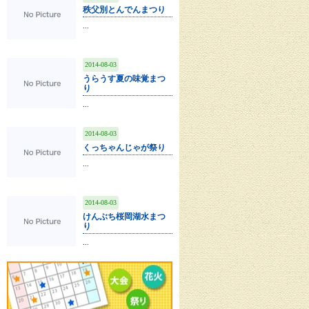
秩父別とんでんまつり
...
2014-08-03
うらうす夏の味覚まつ
り
...
2014-08-03
くっちゃんじゃが祭り
...
2014-08-03
けんぶち桜岡湖水まつ
り
...