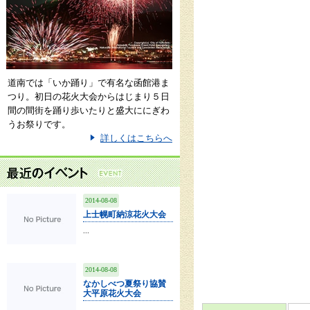
道南では「いか踊り」で有名な函館港ま
つり。初日の花火大会からはじまり５日
間の間街を踊り歩いたりと盛大ににぎわ
うお祭りです。
詳しくはこちらへ
2014-08-08
上士幌町納涼花火大会
...
2014-08-08
なかしべつ夏祭り協賛
大平原花火大会
...