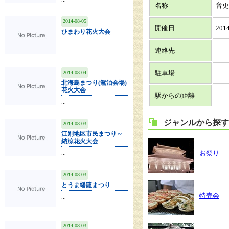
名称
音更
2014-08-05
開催日
2014
ひまわり花火大会
...
連絡先
2014-08-04
駐車場
北海島まつり(鴛泊会場)
花火大会
駅からの距離
...
ジャンルから探す
2014-08-03
江別地区市民まつり～
納涼花火大会
...
お祭り
2014-08-03
とうま蟠龍まつり
特売会
...
2014-08-03