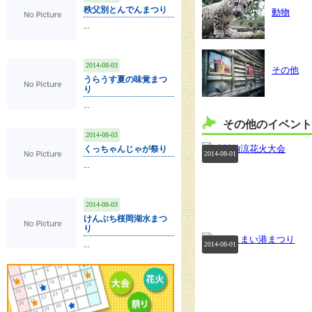
秩父別とんでんまつり
動物
...
2014-08-03
その他
うらうす夏の味覚まつ
り
...
その他のイベント
2014-08-03
くっちゃんじゃが祭り
2014-08-01
...
2014-08-03
けんぶち桜岡湖水まつ
り
...
2014-08-01