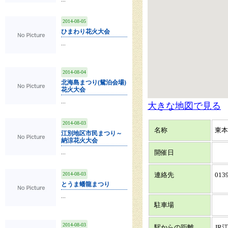
2014-08-05
ひまわり花火大会
...
2014-08-04
北海島まつり(鴛泊会場)
花火大会
...
大きな地図で見る
2014-08-03
名称
東本
江別地区市民まつり～
納涼花火大会
...
開催日
2014-08-03
連絡先
0139
とうま蟠龍まつり
...
駐車場
2014-08-03
駅からの距離
JR