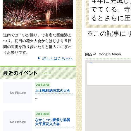
４年に完成し
でてくる、寺
るとさらに圧
※この記事に
道南では「いか踊り」で有名な函館港ま
つり。初日の花火大会からはじまり５日
間の間街を踊り歩いたりと盛大ににぎわ
うお祭りです。
詳しくはこちらへ
2014-08-08
上士幌町納涼花火大会
...
2014-08-08
なかしべつ夏祭り協賛
大平原花火大会
...