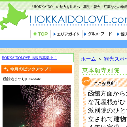
「HOKKAIDO」の魅力を世界へ 花見・花火・紅葉などの
HOKKAIDOLOVE 掲載店募集中！
ホーム
＞
観光スポ
東本願寺別院
函館港まつり|Hakodate
ここが見所！
函館方面から
な瓦屋根がひ
派別院のひと
立されて建物