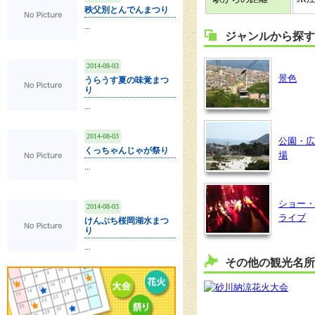
秩父別とんでんまつり
...
ジャンルから探す
2014-08-03
景色
うらうす夏の味覚まつ
り
...
2014-08-03
公園・広
くっちゃんじゃが祭り
場
...
ショー・
2014-08-03
ライブ
けんぶち桜岡湖水まつ
り
...
その他の観光名所