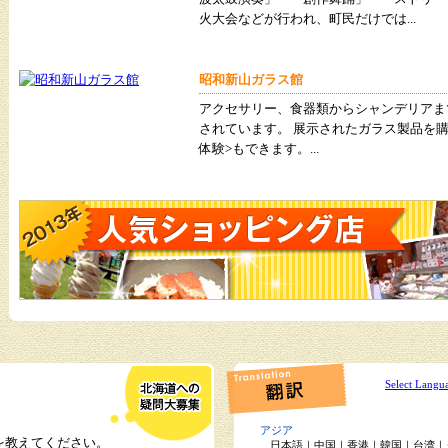
火大会などが行われ、町民だけでは...
昭和新山ガラス館
アクセサリー、食器類からシャンデリアま
されています。 展示されたガラス製品を
体験>もできます。...
Select Langu
アジア
を教えてください。
日本語
｜
中国
｜
香港
｜
韓国
｜
台湾
｜