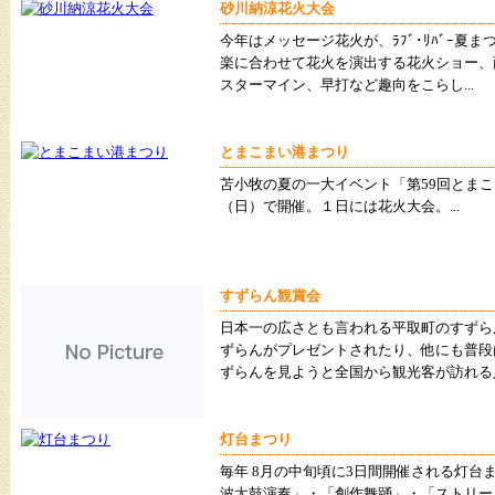
砂川納涼花火大会
今年はメッセージ花火が、ﾗﾌﾞ･ﾘﾊﾞｰ夏
楽に合わせて花火を演出する花火ショー、
スターマイン、早打など趣向をこらし...
とまこまい港まつり
苫小牧の夏の一大イベント「第59回とまこ
（日）で開催。１日には花火大会。...
すずらん観賞会
日本一の広さとも言われる平取町のすずら
ずらんがプレゼントされたり、他にも普段
ずらんを見ようと全国から観光客が訪れる人気
灯台まつり
毎年 8月の中旬頃に3日間開催される灯台
波太鼓演奏」・「創作舞踊」・「ストリー