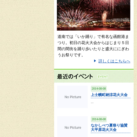
道南では「いか踊り」で有名な函館港ま
つり。初日の花火大会からはじまり５日
間の間街を踊り歩いたりと盛大ににぎわ
うお祭りです。
詳しくはこちらへ
2014-08-08
上士幌町納涼花火大会
...
2014-08-08
なかしべつ夏祭り協賛
大平原花火大会
...