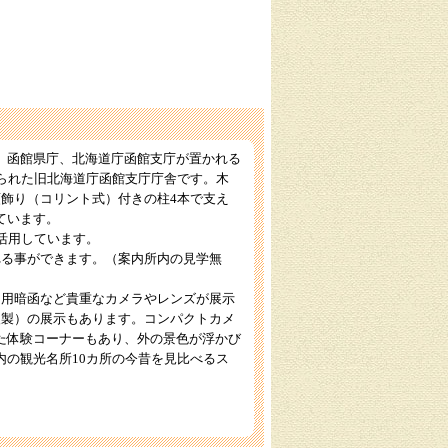
、函館県庁、北海道庁函館支庁が置かれる
られた旧北海道庁函館支庁庁舎です。木
飾り（コリント式）付きの柱4本で支え
ています。
活用しています。
れる事ができます。（案内所内の見学無
内用暗函など貴重なカメラやレンズが展示
複製）の展示もあります。コンパクトカメ
た体験コーナーもあり、外の景色が浮かび
の観光名所10カ所の今昔を見比べるス