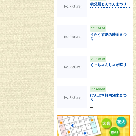
秩父別とんでんまつり
...
2014-08-03
うらうす夏の味覚まつ
り
...
2014-08-03
くっちゃんじゃが祭り
...
2014-08-03
けんぶち桜岡湖水まつ
り
...