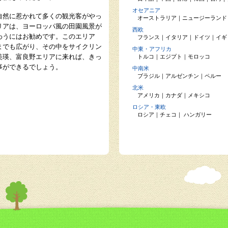
オセアニア
自然に惹かれて多くの観光客がやっ
オーストラリア
｜
ニュージーランド
リアは、ヨーロッパ風の田園風景が
西欧
わうにはお勧めです。このエリア
フランス
｜
イタリア
｜
ドイツ
｜
イギ
までも広がり、その中をサイクリン
中東・アフリカ
美瑛、富良野エリアに来れば、きっ
トルコ
｜
エジプト
｜
モロッコ
事ができるでしょう。
中南米
ブラジル
｜
アルゼンチン
｜
ペルー
北米
アメリカ
｜
カナダ
｜
メキシコ
ロシア・東欧
ロシア
｜
チェコ
｜
ハンガリー