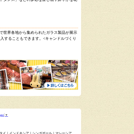
で世界各地から集められたガラス製品が展示
購入することもできます。<キャンドルづくり
age
▼
タイ
｜
インドネシア
｜
シンガポール
｜
マレーシア