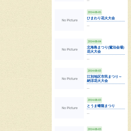
2014-08-05
ひまわり花火大会
...
2014-08-04
北海島まつり(鴛泊会場)
花火大会
...
2014-08-03
江別地区市民まつり～
納涼花火大会
...
2014-08-03
とうま蟠龍まつり
...
2014-08-03