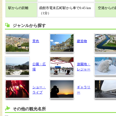
駅からの距離
函館市電末広町駅から車で0.45 km
空港からの
（1分）
ジャンルから探す
景色
建造物
公園・広
遊園地・
場
レジャー
ショー・
ギャラリ
ライブ
ー
その他の観光名所