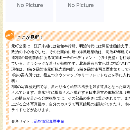
ここが見所！
元町公園は、江戸末期には箱館奉行所、明治時代には開拓使函館支庁
政治の中心地でした。その公園内に建つ洋風建築物は、明治42年建て
造2階の建物前面にある玄関ポーチのぺディメント（切り妻壁）を柱頭
ている、クラシックな造りが特徴です。北海道有形文化財に指定され
現在は、1階を函館市元町観光案内所、2階を函館市写真歴史館として
1階の案内所では、役立つタウンマップやリーフレットなどを手に入
料）
2階の写真歴史館では、変わりゆく函館の風景を残す道具となった室
されています。嘉永7年に撮影された現存する日本最古の銀板写真（
ラの構造が分かる分解模型では、その部品の多さに驚かされます。ま
上がる立体写真鏡や、自分のカメラで写真館風の撮影ができたり、市内
ライドなどがあります。
参考サイト：
函館市写真歴史館