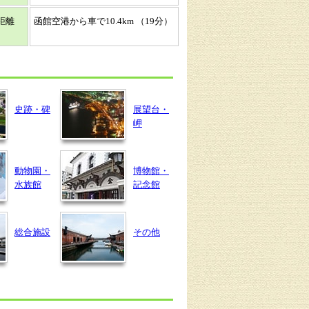
距離
函館空港から車で10.4km （19分）
史跡・碑
展望台・
岬
動物園・
博物館・
水族館
記念館
総合施設
その他