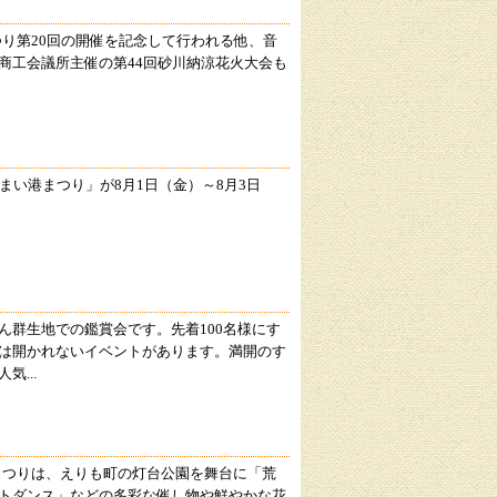
まつり第20回の開催を記念して行われる他、音
商工会議所主催の第44回砂川納涼花火大会も
まい港まつり」が8月1日（金）～8月3日
ん群生地での鑑賞会です。先着100名様にす
は開かれないイベントがあります。満開のす
...
まつりは、えりも町の灯台公園を舞台に「荒
トダンス」などの多彩な催し物や鮮やかな花