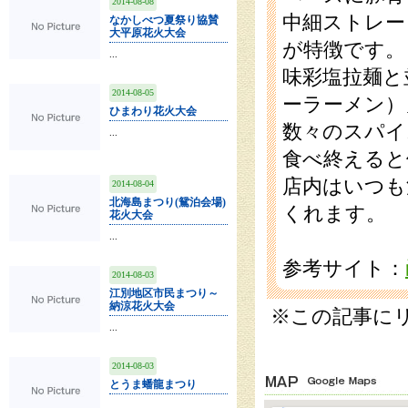
2014-08-08
中細ストレー
なかしべつ夏祭り協賛
大平原花火大会
が特徴です。
...
味彩塩拉麺と
2014-08-05
ーラーメン）
ひまわり花火大会
数々のスパイ
...
食べ終えると
店内はいつも
2014-08-04
北海島まつり(鴛泊会場)
くれます。
花火大会
...
参考サイト：
2014-08-03
江別地区市民まつり～
納涼花火大会
※この記事に
...
2014-08-03
とうま蟠龍まつり
...