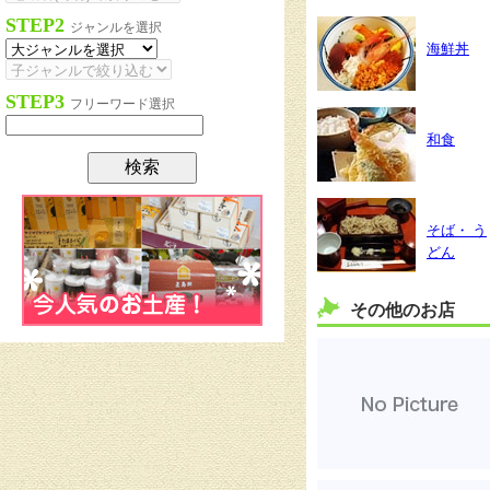
STEP2
ジャンルを選択
海鮮丼
STEP3
フリーワード選択
和食
そば・ う
どん
その他のお店