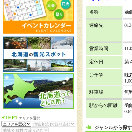
名称
函
連絡先
013
営業時間
11:
定休日
第
ご予算
味彩
1,0
駐車場
無
駅からの距離
函
0.
STEP1
エリアを選択
ジャンルから探す