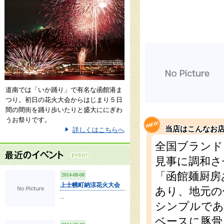
道南では「いか踊り」で有名な函館港ま
つり。初日の花火大会からはじまり５日
間の間街を踊り歩いたりと盛大ににぎわ
うお祭りです。
当店はこんなお
詳しくはこちらへ
全国ブランド
見事に調和さ
「函館麺厨房
2014-08-08
上士幌町納涼花火大会
あり、地元の
...
シンプルであ
ベースに豚骨