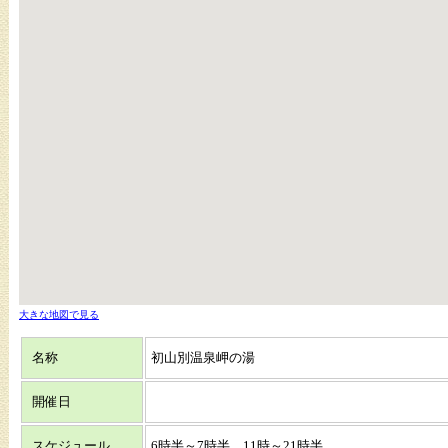
大きな地図で見る
名称
初山別温泉岬の湯
開催日
スケジュール
6時半～7時半、11時～21時半