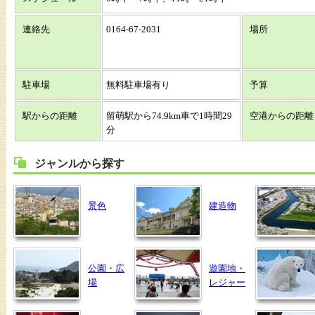
連絡先
0164-67-2031
場所
駐車場
無料駐車場有り
予算
駅からの距離
留萌駅から74.9km車で1時間29
空港からの距離
分
ジャンルから探す
景色
建造物
公園・広
遊園地・
場
レジャー