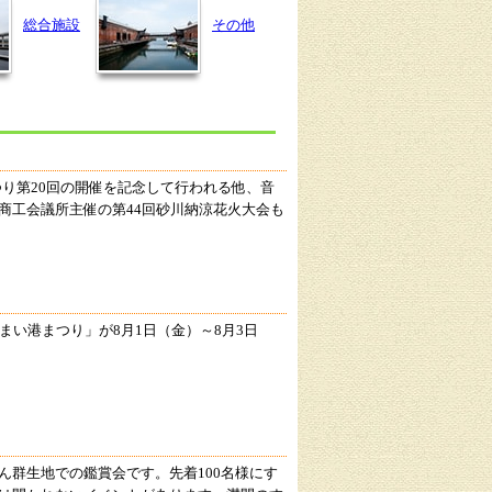
総合施設
その他
まつり第20回の開催を記念して行われる他、音
商工会議所主催の第44回砂川納涼花火大会も
まい港まつり」が8月1日（金）～8月3日
ん群生地での鑑賞会です。先着100名様にす