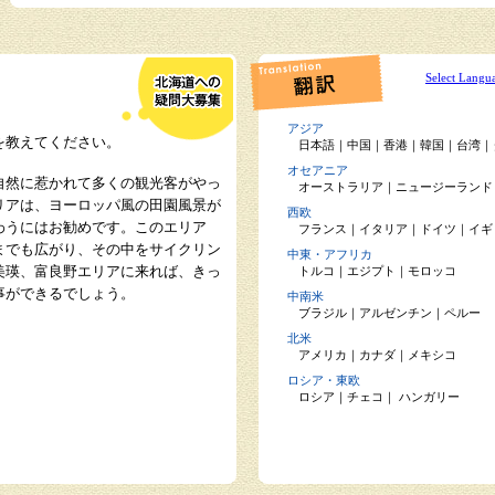
Select Langu
アジア
を教えてください。
日本語
｜
中国
｜
香港
｜
韓国
｜
台湾
｜
オセアニア
自然に惹かれて多くの観光客がやっ
オーストラリア
｜
ニュージーランド
リアは、ヨーロッパ風の田園風景が
西欧
わうにはお勧めです。このエリア
フランス
｜
イタリア
｜
ドイツ
｜
イギ
までも広がり、その中をサイクリン
中東・アフリカ
美瑛、富良野エリアに来れば、きっ
トルコ
｜
エジプト
｜
モロッコ
事ができるでしょう。
中南米
ブラジル
｜
アルゼンチン
｜
ペルー
北米
アメリカ
｜
カナダ
｜
メキシコ
ロシア・東欧
ロシア
｜
チェコ
｜
ハンガリー