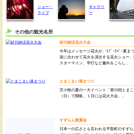
ショー・
ギャラリ
ライブ
ー
その他の観光名所
砂川納涼花火大会
今年はメッセージ花火が、ﾗﾌﾞ･ﾘﾊﾞｰ夏
楽に合わせて花火を演出する花火ショー、
スターマイン、早打など趣向をこらし...
とまこまい港まつり
苫小牧の夏の一大イベント「第59回とまこ
（日）で開催。１日には花火大会。...
すずらん観賞会
日本一の広さとも言われる平取町のすずら