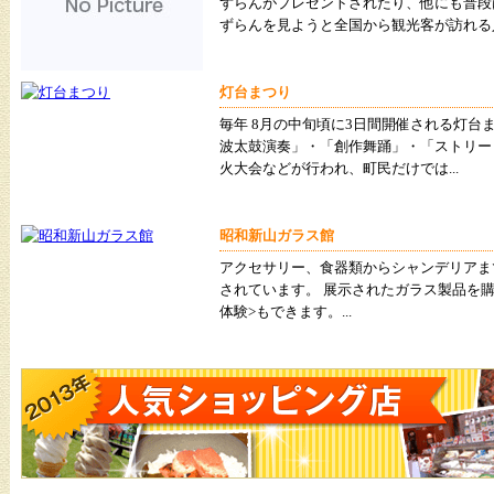
ずらんがプレゼントされたり、他にも普段
ずらんを見ようと全国から観光客が訪れる人気
灯台まつり
毎年 8月の中旬頃に3日間開催される灯台
波太鼓演奏」・「創作舞踊」・「ストリー
火大会などが行われ、町民だけでは...
昭和新山ガラス館
アクセサリー、食器類からシャンデリアま
されています。 展示されたガラス製品を
体験>もできます。...