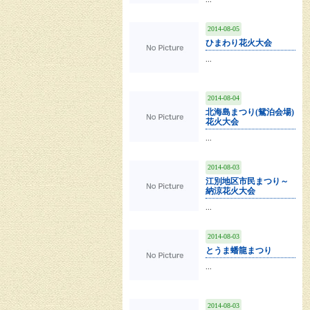
2014-08-05
ひまわり花火大会
...
2014-08-04
北海島まつり(鴛泊会場)
花火大会
...
2014-08-03
江別地区市民まつり～
納涼花火大会
...
2014-08-03
とうま蟠龍まつり
...
2014-08-03