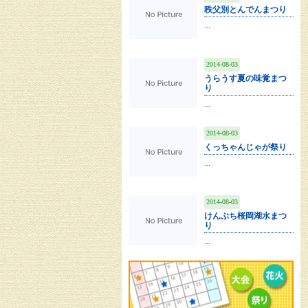
秩父別とんでんまつり
...
2014-08-03
うらうす夏の味覚まつ
り
...
2014-08-03
くっちゃんじゃが祭り
...
2014-08-03
けんぶち桜岡湖水まつ
り
...