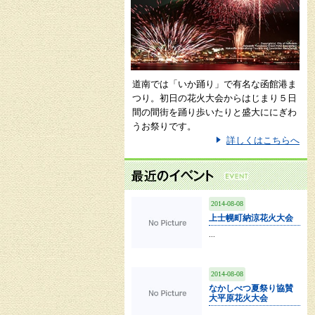
道南では「いか踊り」で有名な函館港ま
つり。初日の花火大会からはじまり５日
間の間街を踊り歩いたりと盛大ににぎわ
うお祭りです。
詳しくはこちらへ
2014-08-08
上士幌町納涼花火大会
...
2014-08-08
なかしべつ夏祭り協賛
大平原花火大会
...