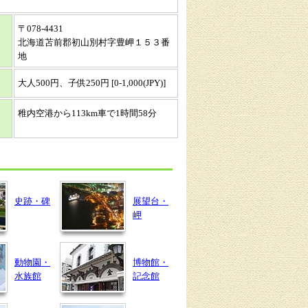
〒078-4431
北海道苫前郡初山別村字豊岬１５３番
地
大人500円、子供250円 [0-1,000(JPY)]
稚内空港から113km車で1時間58分
史跡・碑
展望台・
岬
動物園・
博物館・
水族館
記念館